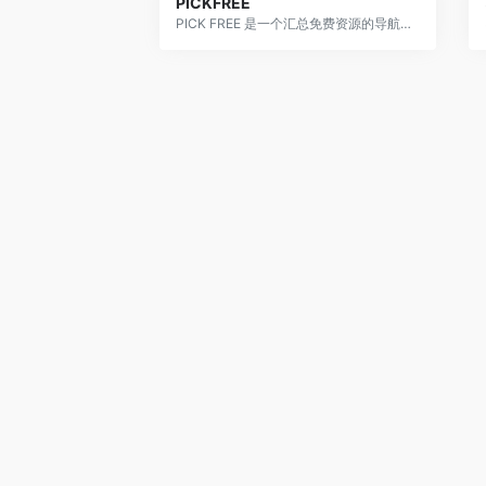
PICKFREE
PICK FREE 是一个汇总免费资源的导航，主要面向创意工作者设计，搜集诸如免费商用图片、字体、音频、视频、素材等免版权网站。目前已收录100+个优秀站点，方便大家更轻松的找到真正的免费资源，避免引起版权纠纷。