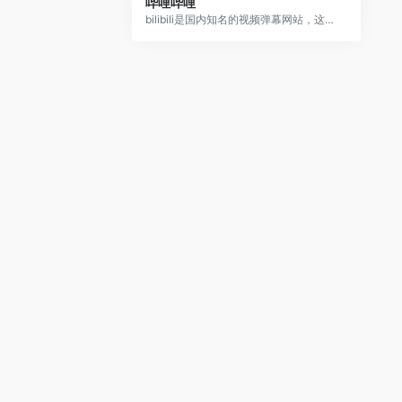
哔哩哔哩
bilibili是国内知名的视频弹幕网站，这里有及时的动漫新番，活跃的ACG氛围，有创意的Up主。大家可以在这里找到许多欢乐。