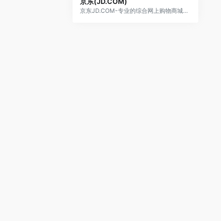
京东(JD.COM)
京东JD.COM-专业的综合网上购物商城，为您提供正品低价的购物选择、优质便捷的服务体验。商品来自全球数十万品牌商家，囊括家电、手机、电脑、服装、居家、母婴、美妆、个护、食品、生鲜等丰富品类，满足各种购物需求。