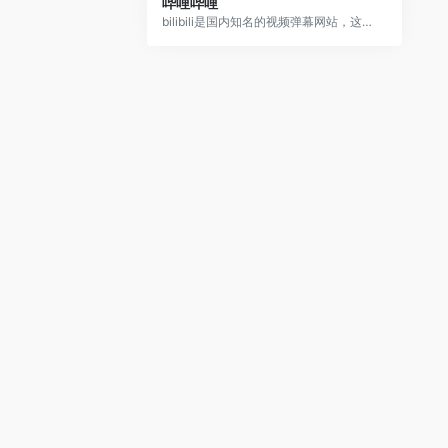
哔哩哔哩
bilibili是国内知名的视频弹幕网站，这里有及时的动漫新番，活跃的ACG氛围，有创意的Up主。大家可以在这里找到许多欢乐。