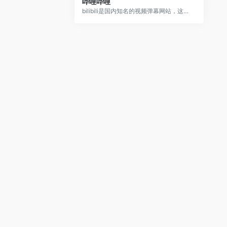
哔哩哔哩
bilibili是国内知名的视频弹幕网站，这里有及时的动漫新番，活跃的ACG氛围，有创意的Up主。大家可以在这里找到许多欢乐。