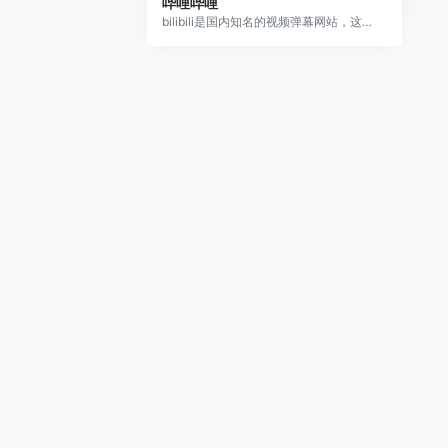
哔哩哔哩
bilibili是国内知名的视频弹幕网站，这里有及时的动漫新番，活跃的ACG氛围，有创意的Up主。大家可以在这里找到许多欢乐。