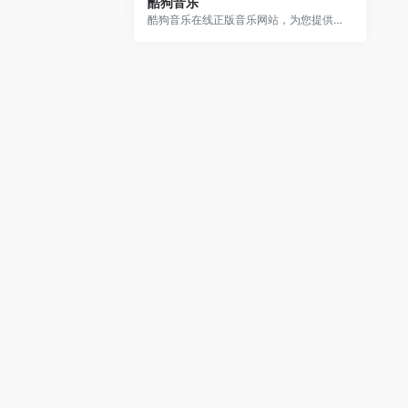
酷狗音乐
酷狗音乐在线正版音乐网站，为您提供酷狗音乐播放器下载 、在线音乐试听下载，提供听书、长音频、电台、听小说和MV播放服务。酷狗音乐，就是歌多！小说相声也很多！场景音乐也很多！