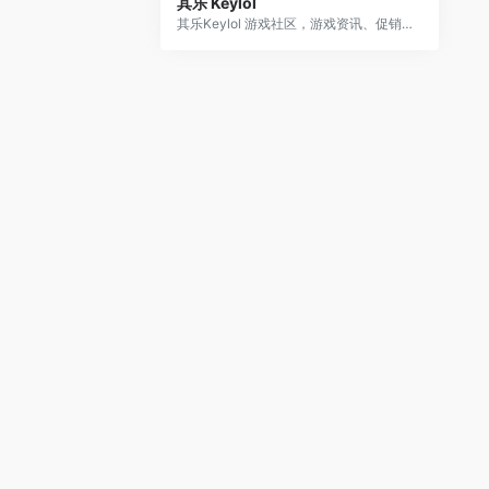
其乐 Keylol
其乐Keylol 游戏社区，游戏资讯、促销折扣、福利放送、免费游戏、汉化补丁、吹水剁手、攻略评测等应有尽有，Steam/Origin/Epic/Uplay/XGP for PC 等正版玩家的大本营!