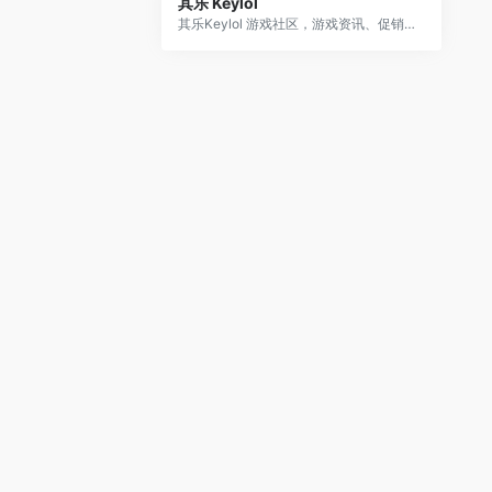
其乐 Keylol
其乐Keylol 游戏社区，游戏资讯、促销折扣、福利放送、免费游戏、汉化补丁、吹水剁手、攻略评测等应有尽有，Steam/Origin/Epic/Uplay/XGP for PC 等正版玩家的大本营!