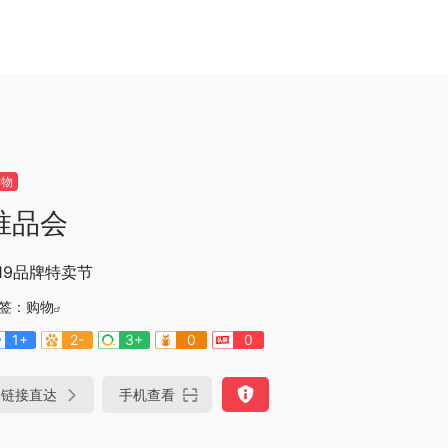
购物
唯品会
.19品牌特卖节
签：
购物
1+
2-
3+
0
0
链接直达
手机查看