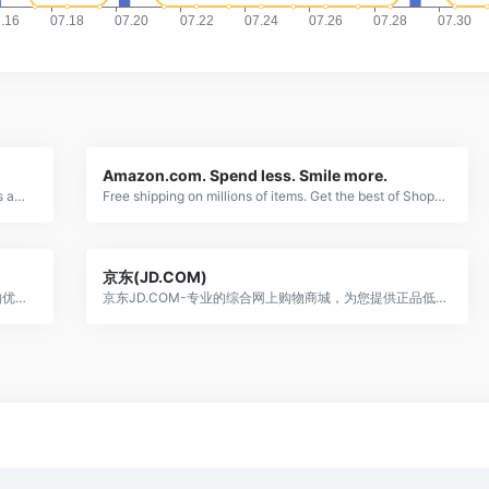
Amazon.com. Spend less. Smile more.
Shop securely and with ease from millions of brands across the globe. PayPal has got you covered.
Free shipping on millions of items. Get the best of Shopping and Entertainment with Prime. Enjoy low prices and great deals on the largest selection of everyday essentials and other products, including fashion, home, beauty, electronics, Alexa Devices, sporting goods, toys, automotive, pets, baby, books, video games, musical instruments, office supplies, and more.
京东(JD.COM)
什么值得买是一家消费门户网站，实时推送优质的网购优惠信息，真实的原创购物攻略，力求成为消费者心目中的“品质消费第一站”，内容涉及3C家电、家居生活、时尚运动、海淘、旅游、汽车、信用卡等多个领域，网购就上什么值得买，让您的消费更值！
京东JD.COM-专业的综合网上购物商城，为您提供正品低价的购物选择、优质便捷的服务体验。商品来自全球数十万品牌商家，囊括家电、手机、电脑、服装、居家、母婴、美妆、个护、食品、生鲜等丰富品类，满足各种购物需求。