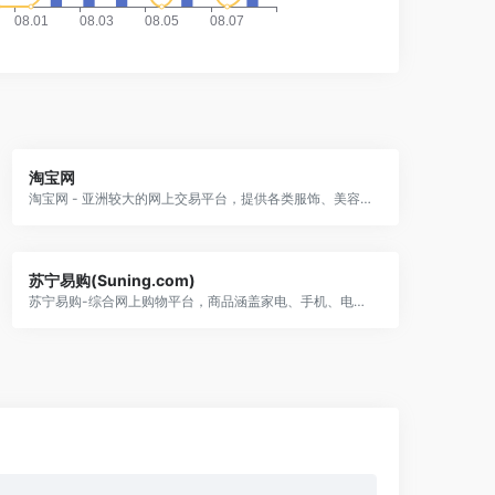
淘宝网
淘宝网 - 亚洲较大的网上交易平台，提供各类服饰、美容、家居、数码、话费/点卡充值… 数亿优质商品，同时提供担保交易(先收货后付款)等安全交易保障服务，并由商家提供退货承诺、破损补寄等消费者保障服务，让你安心享受网上购物乐趣！
苏宁易购(Suning.com)
苏宁易购-综合网上购物平台，商品涵盖家电、手机、电脑、超市、母婴、服装、百货、海外购等品类。送货更准时、价格更超值、上新货更快，正品行货、全国联保、可门店自提，全网更低价，让您放心去喜欢！